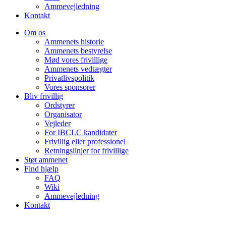
Ammevejledning
Kontakt
Om os
Ammenets historie
Ammenets bestyrelse
Mød vores frivillige
Ammenets vedtægter
Privatlivspolitik
Vores sponsorer
Bliv frivillig
Ordstyrer
Organisator
Vejleder
For IBCLC kandidater
Frivillig eller professionel
Retningslinjer for frivillige
Støt ammenet
Find hjælp
FAQ
Wiki
Ammevejledning
Kontakt