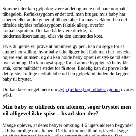
Somme tider kan gylp dog være andet og mere end bare normalt
tilbageløb. Reflukssygdom er det ord, man bruger, hvis baby har
smerter eller andre gener af tilbageløbet fra mavesækken. I en del
tilfælde skyldes reflukssygdom faktisk allergi overfor
komælksprotein. Det kan både være direkte, fra
modermælkserstatning, eller via den ammendes kost.
Hvis du gerne vil prøve at minimere gylpen, kan du sørge for at
amme i en stilling, hvor baby ikke ligger helt fladt men har hovedet
højere end numsen, og du kan holde baby opret i et stykke tid efter
hver amning. Du kan også sørge for at amme hyppigt, så baby får
små, korte måltider i stedet for få store. Endelig kan du prøve lade
det første, kraftige nedløb løbe ud i en gylpeklud, inden du lægger
baby til brystet.
Du kan læse meget mere om
gylp (refluks) og reflukssygdom
i vores
wiki.
Min baby er utilfreds om aftenen, søger brystet men
vil alligevel ikke spise – hvad sker der?
Mange oplever, at deres babyer omkring 4-6 ugers alderen begynder
at blive urolige om aftenen. Det kan komme til udtryk ved at søge