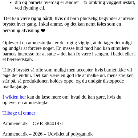
din og barnets hverdag er ændret – fx omkring vuggestuestart,
ved flytning e.l.
Det kan være rigtig hårdt, hvis dit barn pludselig begynder at afvise
brystet hver gang, I skal amme, og det kan nemt føles som en
personlig afvisning ❤️
Oplever I en ammestrejke, er det rigtig vigtigt, at du tager det roligt
og undgår at forcere noget. En masse hud mod hud kan stimulere
barnets interesse for at sutte – det kan fx være i sengen, i badet eller i
et bæreredskab.
Tilbyd brystet så ofte som muligt men accepter, hvis barnet ikke vil
tage det endnu. Det kan være en god ide at malke ud, mens strejken
står på, så produktionen holdes oppe, og du undgår tilstoppede
mælkegange.
I
wikien her
kan du læse mere om, hvad du kan gøre, hvis du
oplever en ammestrejke.
Tilbage til emner
Ammenet.dk – CVR 38401971
Ammenet.dk – 2026 – Udviklet af polygun.dk