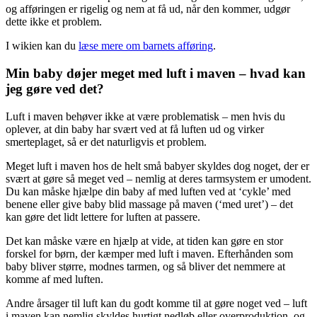
og afføringen er rigelig og nem at få ud, når den kommer, udgør
dette ikke et problem.
I wikien kan du
læse mere om barnets afføring
.
Min baby døjer meget med luft i maven – hvad kan
jeg gøre ved det?
Luft i maven behøver ikke at være problematisk – men hvis du
oplever, at din baby har svært ved at få luften ud og virker
smerteplaget, så er det naturligvis et problem.
Meget luft i maven hos de helt små babyer skyldes dog noget, der er
svært at gøre så meget ved – nemlig at deres tarmsystem er umodent.
Du kan måske hjælpe din baby af med luften ved at ‘cykle’ med
benene eller give baby blid massage på maven (‘med uret’) – det
kan gøre det lidt lettere for luften at passere.
Det kan måske være en hjælp at vide, at tiden kan gøre en stor
forskel for børn, der kæmper med luft i maven. Efterhånden som
baby bliver større, modnes tarmen, og så bliver det nemmere at
komme af med luften.
Andre årsager til luft kan du godt komme til at gøre noget ved – luft
i maven kan nemlig skyldes hurtigt nedløb eller overproduktion, og