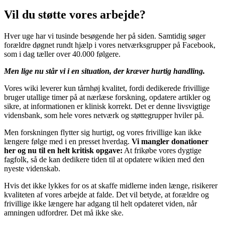
Vil du støtte vores arbejde?
Hver uge har vi tusinde besøgende her på siden. Samtidig søger
forældre døgnet rundt hjælp i vores netværksgrupper på Facebook,
som i dag tæller over 40.000 følgere.
Men lige nu står vi i en situation, der kræver hurtig handling.
Vores wiki leverer kun tårnhøj kvalitet, fordi dedikerede frivillige
bruger utallige timer på at nærlæse forskning, opdatere artikler og
sikre, at informationen er klinisk korrekt. Det er denne livsvigtige
vidensbank, som hele vores netværk og støttegrupper hviler på.
Men forskningen flytter sig hurtigt, og vores frivillige kan ikke
længere følge med i en presset hverdag.
Vi mangler donationer
her og nu til en helt kritisk opgave:
At frikøbe vores dygtige
fagfolk, så de kan dedikere tiden til at opdatere wikien med den
nyeste videnskab.
Hvis det ikke lykkes for os at skaffe midlerne inden længe, risikerer
kvaliteten af vores arbejde at falde. Det vil betyde, at forældre og
frivillige ikke længere har adgang til helt opdateret viden, når
amningen udfordrer. Det må ikke ske.