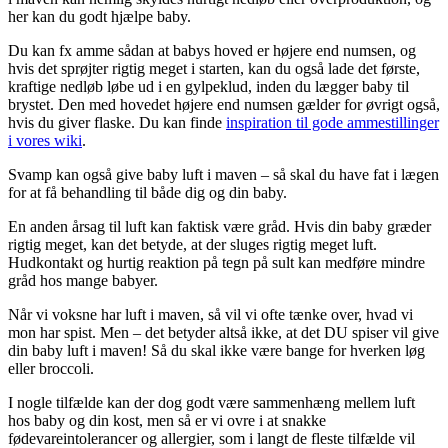
her kan du godt hjælpe baby.
Du kan fx amme sådan at babys hoved er højere end numsen, og
hvis det sprøjter rigtig meget i starten, kan du også lade det første,
kraftige nedløb løbe ud i en gylpeklud, inden du lægger baby til
brystet. Den med hovedet højere end numsen gælder for øvrigt også,
hvis du giver flaske. Du kan finde
inspiration til gode ammestillinger
i vores wiki
.
Svamp kan også give baby luft i maven – så skal du have fat i lægen
for at få behandling til både dig og din baby.
En anden årsag til luft kan faktisk være gråd. Hvis din baby græder
rigtig meget, kan det betyde, at der sluges rigtig meget luft.
Hudkontakt og hurtig reaktion på tegn på sult kan medføre mindre
gråd hos mange babyer.
Når vi voksne har luft i maven, så vil vi ofte tænke over, hvad vi
mon har spist. Men – det betyder altså ikke, at det DU spiser vil give
din baby luft i maven! Så du skal ikke være bange for hverken løg
eller broccoli.
I nogle tilfælde kan der dog godt være sammenhæng mellem luft
hos baby og din kost, men så er vi ovre i at snakke
fødevareintolerancer og allergier, som i langt de fleste tilfælde vil