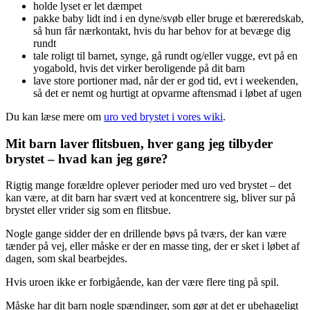
holde lyset er let dæmpet
pakke baby lidt ind i en dyne/svøb eller bruge et bæreredskab,
så hun får nærkontakt, hvis du har behov for at bevæge dig
rundt
tale roligt til barnet, synge, gå rundt og/eller vugge, evt på en
yogabold, hvis det virker beroligende på dit barn
lave store portioner mad, når der er god tid, evt i weekenden,
så det er nemt og hurtigt at opvarme aftensmad i løbet af ugen
Du kan læse mere om
uro ved brystet i vores wiki
.
Mit barn laver flitsbuen, hver gang jeg tilbyder
brystet – hvad kan jeg gøre?
Rigtig mange forældre oplever perioder med uro ved brystet – det
kan være, at dit barn har svært ved at koncentrere sig, bliver sur på
brystet eller vrider sig som en flitsbue.
Nogle gange sidder der en drillende bøvs på tværs, der kan være
tænder på vej, eller måske er der en masse ting, der er sket i løbet af
dagen, som skal bearbejdes.
Hvis uroen ikke er forbigående, kan der være flere ting på spil.
Måske har dit barn nogle spændinger, som gør at det er ubehageligt