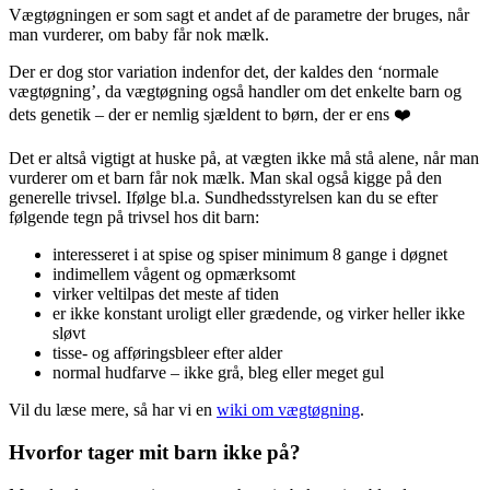
Vægtøgningen er som sagt et andet af de parametre der bruges, når
man vurderer, om baby får nok mælk.
Der er dog stor variation indenfor det, der kaldes den ‘normale
vægtøgning’, da vægtøgning også handler om det enkelte barn og
dets genetik – der er nemlig sjældent to børn, der er ens ❤️
Det er altså vigtigt at huske på, at vægten ikke må stå alene, når man
vurderer om et barn får nok mælk. Man skal også kigge på den
generelle trivsel. Ifølge bl.a. Sundhedsstyrelsen kan du se efter
følgende tegn på trivsel hos dit barn:
interesseret i at spise og spiser minimum 8 gange i døgnet
indimellem vågent og opmærksomt
virker veltilpas det meste af tiden
er ikke konstant uroligt eller grædende, og virker heller ikke
sløvt
tisse- og afføringsbleer efter alder
normal hudfarve – ikke grå, bleg eller meget gul
Vil du læse mere, så har vi en
wiki om vægtøgning
.
Hvorfor tager mit barn ikke på?