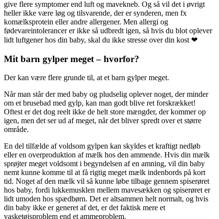
give flere symptomer end luft og mavekneb. Og så vil det i øvrigt
heller ikke være løg og tilsvarende, der er synderen, men fx
komælksprotein eller andre allergener. Men allergi og
fødevareintolerancer er ikke så udbredt igen, så hvis du blot oplever
lidt luftgener hos din baby, skal du ikke stresse over din kost ❤
Mit barn gylper meget – hvorfor?
Der kan være flere grunde til, at et barn gylper meget.
Når man står der med baby og pludselig oplever noget, der minder
om et brusebad med gylp, kan man godt blive ret forskrækket!
Oftest er det dog reelt ikke de helt store mængder, der kommer op
igen, men det ser ud af meget, når det bliver spredt over et større
område.
En del tilfælde af voldsom gylpen kan skyldes et kraftigt nedløb
eller en overproduktion af mælk hos den ammende. Hvis din mælk
sprøjter meget voldsomt i begyndelsen af en amning, vil din baby
nemt kunne komme til at få rigtig meget mælk indenbords på kort
tid. Noget af den mælk vil så kunne løbe tilbage gennem spiserøret
hos baby, fordi lukkemusklen mellem mavesækken og spiserøret er
lidt umoden hos spædbørn. Det er altsammen helt normalt, og hvis
din baby ikke er generet af det, er det faktisk mere et
vasketøjsproblem end et ammeproblem.