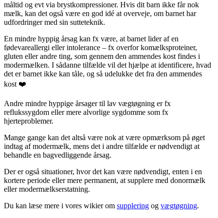
måltid og evt via brystkompressioner. Hvis dit barn ikke får nok
mælk, kan det også være en god idé at overveje, om barnet har
udfordringer med sin sutteteknik.
En mindre hyppig årsag kan fx være, at barnet lider af en
fødevareallergi eller intolerance – fx overfor komælksproteiner,
gluten eller andre ting, som gennem den ammendes kost findes i
modermælken. I sådanne tilfælde vil det hjælpe at identificere, hvad
det er barnet ikke kan tåle, og så udelukke det fra den ammendes
kost ❤️
Andre mindre hyppige årsager til lav vægtøgning er fx
reflukssygdom eller mere alvorlige sygdomme som fx
hjerteproblemer.
Mange gange kan det altså være nok at være opmærksom på øget
indtag af modermælk, mens det i andre tilfælde er nødvendigt at
behandle en bagvedliggende årsag.
Der er også situationer, hvor det kan være nødvendigt, enten i en
kortere periode eller mere permanent, at supplere med donormælk
eller modermælkserstatning.
Du kan læse mere i vores wikier om
supplering
og
vægtøgning
.