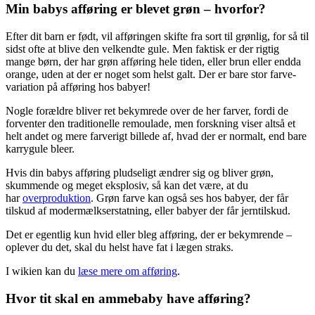
Min babys afføring er blevet grøn – hvorfor?
Efter dit barn er født, vil afføringen skifte fra sort til grønlig, for så til
sidst ofte at blive den velkendte gule. Men faktisk er der rigtig
mange børn, der har grøn afføring hele tiden, eller brun eller endda
orange, uden at der er noget som helst galt. Der er bare stor farve-
variation på afføring hos babyer!
Nogle forældre bliver ret bekymrede over de her farver, fordi de
forventer den traditionelle remoulade, men forskning viser altså et
helt andet og mere farverigt billede af, hvad der er normalt, end bare
karrygule bleer.
Hvis din babys afføring pludseligt ændrer sig og bliver grøn,
skummende og meget eksplosiv, så kan det være, at du
har
overproduktion
. Grøn farve kan også ses hos babyer, der får
tilskud af modermælkserstatning, eller babyer der får jerntilskud.
Det er egentlig kun hvid eller bleg afføring, der er bekymrende –
oplever du det, skal du helst have fat i lægen straks.
I wikien kan du
læse mere om afføring
.
Hvor tit skal en ammebaby have afføring?