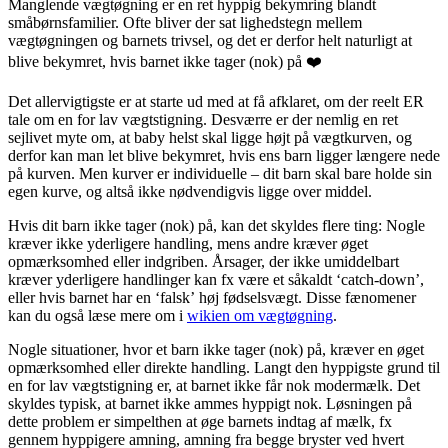
Manglende vægtøgning er en ret hyppig bekymring blandt
småbørnsfamilier. Ofte bliver der sat lighedstegn mellem
vægtøgningen og barnets trivsel, og det er derfor helt naturligt at
blive bekymret, hvis barnet ikke tager (nok) på ❤️
Det allervigtigste er at starte ud med at få afklaret, om der reelt ER
tale om en for lav vægtstigning. Desværre er der nemlig en ret
sejlivet myte om, at baby helst skal ligge højt på vægtkurven, og
derfor kan man let blive bekymret, hvis ens barn ligger længere nede
på kurven. Men kurver er individuelle – dit barn skal bare holde sin
egen kurve, og altså ikke nødvendigvis ligge over middel.
Hvis dit barn ikke tager (nok) på, kan det skyldes flere ting: Nogle
kræver ikke yderligere handling, mens andre kræver øget
opmærksomhed eller indgriben. Årsager, der ikke umiddelbart
kræver yderligere handlinger kan fx være et såkaldt ‘catch-down’,
eller hvis barnet har en ‘falsk’ høj fødselsvægt. Disse fænomener
kan du også læse mere om i
wikien om vægtøgning
.
Nogle situationer, hvor et barn ikke tager (nok) på, kræver en øget
opmærksomhed eller direkte handling. Langt den hyppigste grund til
en for lav vægtstigning er, at barnet ikke får nok modermælk. Det
skyldes typisk, at barnet ikke ammes hyppigt nok. Løsningen på
dette problem er simpelthen at øge barnets indtag af mælk, fx
gennem hyppigere amning, amning fra begge bryster ved hvert