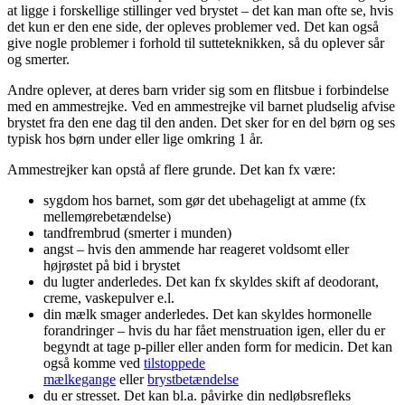
at ligge i forskellige stillinger ved brystet – det kan man ofte se, hvis
det kun er den ene side, der opleves problemer ved. Det kan også
give nogle problemer i forhold til sutteteknikken, så du oplever sår
og smerter.
Andre oplever, at deres barn vrider sig som en flitsbue i forbindelse
med en ammestrejke. Ved en ammestrejke vil barnet pludselig afvise
brystet fra den ene dag til den anden. Det sker for en del børn og ses
typisk hos børn under eller lige omkring 1 år.
Ammestrejker kan opstå af flere grunde. Det kan fx være:
sygdom hos barnet, som gør det ubehageligt at amme (fx
mellemørebetændelse)
tandfrembrud (smerter i munden)
angst – hvis den ammende har reageret voldsomt eller
højrøstet på bid i brystet
du lugter anderledes. Det kan fx skyldes skift af deodorant,
creme, vaskepulver e.l.
din mælk smager anderledes. Det kan skyldes hormonelle
forandringer – hvis du har fået menstruation igen, eller du er
begyndt at tage p-piller eller anden form for medicin. Det kan
også komme ved
tilstoppede
mælkegange
eller
brystbetændelse
du er stresset. Det kan bl.a. påvirke din nedløbsrefleks