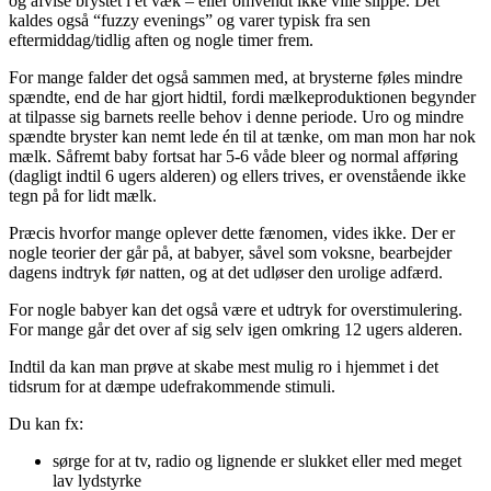
og afvise brystet i ét væk – eller omvendt ikke ville slippe. Det
kaldes også “fuzzy evenings” og varer typisk fra sen
eftermiddag/tidlig aften og nogle timer frem.
For mange falder det også sammen med, at brysterne føles mindre
spændte, end de har gjort hidtil, fordi mælkeproduktionen begynder
at tilpasse sig barnets reelle behov i denne periode. Uro og mindre
spændte bryster kan nemt lede én til at tænke, om man mon har nok
mælk. Såfremt baby fortsat har 5-6 våde bleer og normal afføring
(dagligt indtil 6 ugers alderen) og ellers trives, er ovenstående ikke
tegn på for lidt mælk.
Præcis hvorfor mange oplever dette fænomen, vides ikke. Der er
nogle teorier der går på, at babyer, såvel som voksne, bearbejder
dagens indtryk før natten, og at det udløser den urolige adfærd.
For nogle babyer kan det også være et udtryk for overstimulering.
For mange går det over af sig selv igen omkring 12 ugers alderen.
Indtil da kan man prøve at skabe mest mulig ro i hjemmet i det
tidsrum for at dæmpe udefrakommende stimuli.
Du kan fx:
sørge for at tv, radio og lignende er slukket eller med meget
lav lydstyrke