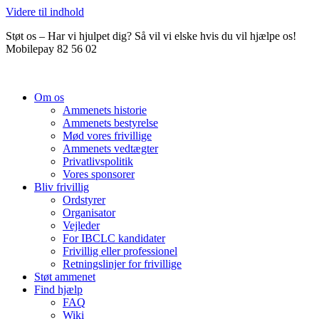
Videre til indhold
Støt os – Har vi hjulpet dig? Så vil vi elske hvis du vil hjælpe os!
Mobilepay 82 56 02
Om os
Ammenets historie
Ammenets bestyrelse
Mød vores frivillige
Ammenets vedtægter
Privatlivspolitik
Vores sponsorer
Bliv frivillig
Ordstyrer
Organisator
Vejleder
For IBCLC kandidater
Frivillig eller professionel
Retningslinjer for frivillige
Støt ammenet
Find hjælp
FAQ
Wiki