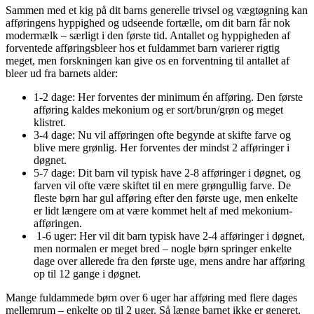
Sammen med et kig på dit barns generelle trivsel og vægtøgning kan
afføringens hyppighed og udseende fortælle, om dit barn får nok
modermælk – særligt i den første tid. Antallet og hyppigheden af
forventede afføringsbleer hos et fuldammet barn varierer rigtig
meget, men forskningen kan give os en forventning til antallet af
bleer ud fra barnets alder:
1-2 dage: Her forventes der minimum én afføring. Den første
afføring kaldes mekonium og er sort/brun/grøn og meget
klistret.
3-4 dage: Nu vil afføringen ofte begynde at skifte farve og
blive mere grønlig. Her forventes der mindst 2 afføringer i
døgnet.
5-7 dage: Dit barn vil typisk have 2-8 afføringer i døgnet, og
farven vil ofte være skiftet til en mere grøngullig farve. De
fleste børn har gul afføring efter den første uge, men enkelte
er lidt længere om at være kommet helt af med mekonium-
afføringen.
1-6 uger: Her vil dit barn typisk have 2-4 afføringer i døgnet,
men normalen er meget bred – nogle børn springer enkelte
dage over allerede fra den første uge, mens andre har afføring
op til 12 gange i døgnet.
Mange fuldammede børn over 6 uger har afføring med flere dages
mellemrum – enkelte op til 2 uger. Så længe barnet ikke er generet,