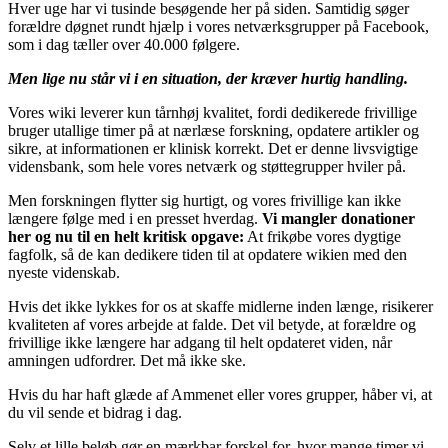
Hver uge har vi tusinde besøgende her på siden. Samtidig søger
forældre døgnet rundt hjælp i vores netværksgrupper på Facebook,
som i dag tæller over 40.000 følgere.
Men lige nu står vi i en situation, der kræver hurtig handling.
Vores wiki leverer kun tårnhøj kvalitet, fordi dedikerede frivillige
bruger utallige timer på at nærlæse forskning, opdatere artikler og
sikre, at informationen er klinisk korrekt. Det er denne livsvigtige
vidensbank, som hele vores netværk og støttegrupper hviler på.
Men forskningen flytter sig hurtigt, og vores frivillige kan ikke
længere følge med i en presset hverdag.
Vi mangler donationer
her og nu til en helt kritisk opgave:
At frikøbe vores dygtige
fagfolk, så de kan dedikere tiden til at opdatere wikien med den
nyeste videnskab.
Hvis det ikke lykkes for os at skaffe midlerne inden længe, risikerer
kvaliteten af vores arbejde at falde. Det vil betyde, at forældre og
frivillige ikke længere har adgang til helt opdateret viden, når
amningen udfordrer. Det må ikke ske.
Hvis du har haft glæde af Ammenet eller vores grupper, håber vi, at
du vil sende et bidrag i dag.
Selv et lille beløb gør en mærkbar forskel for, hvor mange timer vi