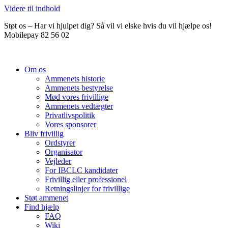
Videre til indhold
Støt os – Har vi hjulpet dig? Så vil vi elske hvis du vil hjælpe os!
Mobilepay 82 56 02
Om os
Ammenets historie
Ammenets bestyrelse
Mød vores frivillige
Ammenets vedtægter
Privatlivspolitik
Vores sponsorer
Bliv frivillig
Ordstyrer
Organisator
Vejleder
For IBCLC kandidater
Frivillig eller professionel
Retningslinjer for frivillige
Støt ammenet
Find hjælp
FAQ
Wiki