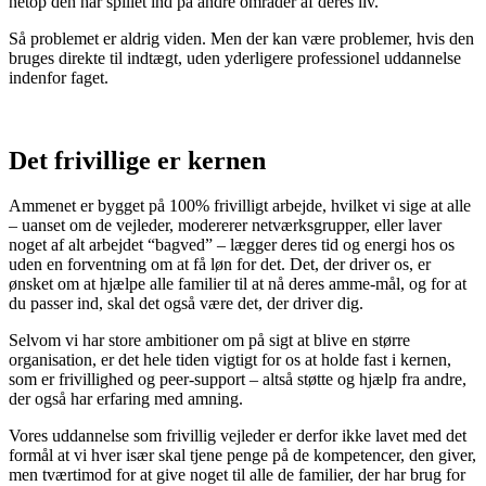
netop den har spillet ind på andre områder af deres liv.
Så problemet er aldrig viden. Men der kan være problemer, hvis den
bruges direkte til indtægt, uden yderligere professionel uddannelse
indenfor faget.
Det frivillige er kernen
Ammenet er bygget på 100% frivilligt arbejde, hvilket vi sige at alle
– uanset om de vejleder, modererer netværksgrupper, eller laver
noget af alt arbejdet “bagved” – lægger deres tid og energi hos os
uden en forventning om at få løn for det. Det, der driver os, er
ønsket om at hjælpe alle familier til at nå deres amme-mål, og for at
du passer ind, skal det også være det, der driver dig.
Selvom vi har store ambitioner om på sigt at blive en større
organisation, er det hele tiden vigtigt for os at holde fast i kernen,
som er frivillighed og peer-support – altså støtte og hjælp fra andre,
der også har erfaring med amning.
Vores uddannelse som frivillig vejleder er derfor ikke lavet med det
formål at vi hver især skal tjene penge på de kompetencer, den giver,
men tværtimod for at give noget til alle de familier, der har brug for