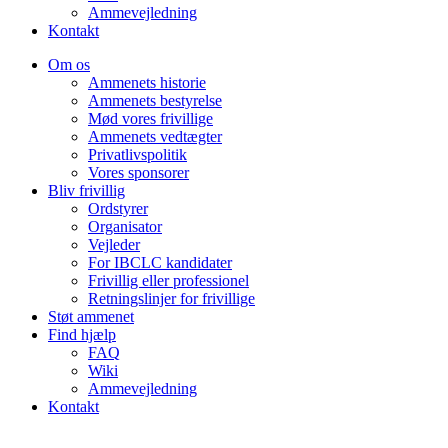
Ammevejledning
Kontakt
Om os
Ammenets historie
Ammenets bestyrelse
Mød vores frivillige
Ammenets vedtægter
Privatlivspolitik
Vores sponsorer
Bliv frivillig
Ordstyrer
Organisator
Vejleder
For IBCLC kandidater
Frivillig eller professionel
Retningslinjer for frivillige
Støt ammenet
Find hjælp
FAQ
Wiki
Ammevejledning
Kontakt