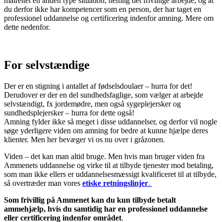
målrettet en anden type situation, nemlig det frivillige arbejde, og at
du derfor ikke har kompetencer som en person, der har taget en
professionel uddannelse og certificering indenfor amning. Mere om
dette nedenfor.
For selvstændige
Der er en stigning i antallet af fødselsdoulaer – hurra for det!
Derudover er der en del sundhedsfaglige, som vælger at arbejde
selvstændigt, fx jordemødre, men også sygeplejersker og
sundhedsplejersker – hurra for dette også!
Amning fylder ikke så meget i disse uddannelser, og derfor vil nogle
søge yderligere viden om amning for bedre at kunne hjælpe deres
klienter. Men her bevæger vi os nu over i gråzonen.
Viden – det kan man altid bruge. Men hvis man bruger viden fra
Ammenets uddannelse og virke til at tilbyde tjenester mod betaling,
som man ikke ellers er uddannelsesmæssigt kvalificeret til at tilbyde,
så overtræder man vores
etiske retningslinjer
.
Som frivillig på Ammenet kan du kun tilbyde betalt
ammehjælp, hvis du samtidig har en professionel uddannelse
eller certificering indenfor området
.