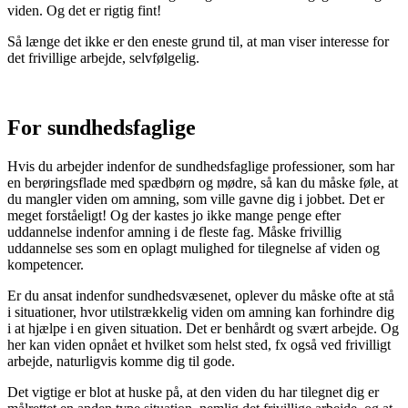
viden. Og det er rigtig fint!
Så længe det ikke er den eneste grund til, at man viser interesse for
det frivillige arbejde, selvfølgelig.
For sundhedsfaglige
Hvis du arbejder indenfor de sundhedsfaglige professioner, som har
en berøringsflade med spædbørn og mødre, så kan du måske føle, at
du mangler viden om amning, som ville gavne dig i jobbet. Det er
meget forståeligt! Og der kastes jo ikke mange penge efter
uddannelse indenfor amning i de fleste fag. Måske frivillig
uddannelse ses som en oplagt mulighed for tilegnelse af viden og
kompetencer.
Er du ansat indenfor sundhedsvæsenet, oplever du måske ofte at stå
i situationer, hvor utilstrækkelig viden om amning kan forhindre dig
i at hjælpe i en given situation. Det er benhårdt og svært arbejde. Og
her kan viden opnået et hvilket som helst sted, fx også ved frivilligt
arbejde, naturligvis komme dig til gode.
Det vigtige er blot at huske på, at den viden du har tilegnet dig er