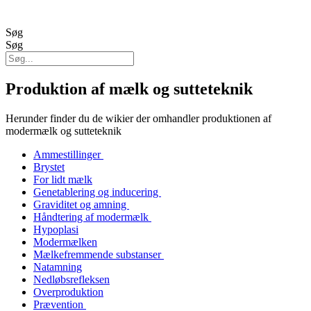
Søg
Søg
Produktion af mælk og sutteteknik
Herunder finder du de wikier der omhandler produktionen af
modermælk og sutteteknik
Ammestillinger
Brystet
For lidt mælk
Genetablering og inducering
Graviditet og amning
Håndtering af modermælk
Hypoplasi
Modermælken
Mælkefremmende substanser
Natamning
Nedløbsrefleksen
Overproduktion
Prævention