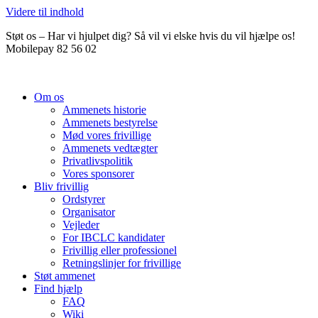
Videre til indhold
Støt os – Har vi hjulpet dig? Så vil vi elske hvis du vil hjælpe os!
Mobilepay 82 56 02
Om os
Ammenets historie
Ammenets bestyrelse
Mød vores frivillige
Ammenets vedtægter
Privatlivspolitik
Vores sponsorer
Bliv frivillig
Ordstyrer
Organisator
Vejleder
For IBCLC kandidater
Frivillig eller professionel
Retningslinjer for frivillige
Støt ammenet
Find hjælp
FAQ
Wiki