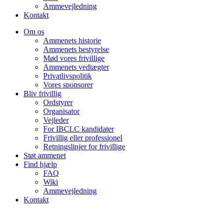
Ammevejledning
Kontakt
Om os
Ammenets historie
Ammenets bestyrelse
Mød vores frivillige
Ammenets vedtægter
Privatlivspolitik
Vores sponsorer
Bliv frivillig
Ordstyrer
Organisator
Vejleder
For IBCLC kandidater
Frivillig eller professionel
Retningslinjer for frivillige
Støt ammenet
Find hjælp
FAQ
Wiki
Ammevejledning
Kontakt