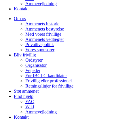
Ammevejledning
Kontakt
Om os
Ammenets historie
Ammenets bestyrelse
Mød vores frivillige
Ammenets vedtægter
Privatlivspolitik
Vores sponsorer
Bliv frivillig
Ordstyrer
Organisator
Vejleder
For IBCLC kandidater
Frivillig eller professionel
Retningslinjer for frivillige
Støt ammenet
Find hjælp
FAQ
Wiki
Ammevejledning
Kontakt