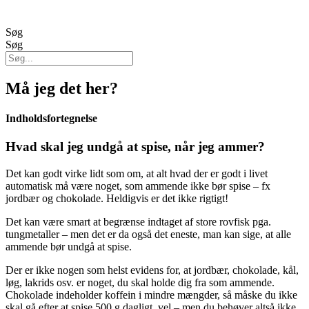
Søg
Søg
Må jeg det her?
Indholdsfortegnelse
Hvad skal jeg undgå at spise, når jeg ammer?
Det kan godt virke lidt som om, at alt hvad der er godt i livet
automatisk må være noget, som ammende ikke bør spise – fx
jordbær og chokolade. Heldigvis er det ikke rigtigt!
Det kan være smart at begrænse indtaget af store rovfisk pga.
tungmetaller – men det er da også det eneste, man kan sige, at alle
ammende bør undgå at spise.
Der er ikke nogen som helst evidens for, at jordbær, chokolade, kål,
løg, lakrids osv. er noget, du skal holde dig fra som ammende.
Chokolade indeholder koffein i mindre mængder, så måske du ikke
skal gå efter at spise 500 g dagligt, vel – men du behøver altså ikke