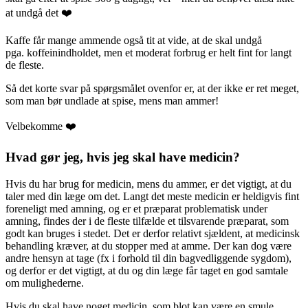
at undgå det ❤️
Kaffe får mange ammende også tit at vide, at de skal undgå
pga. koffeinindholdet, men et moderat forbrug er helt fint for langt
de fleste.
Så det korte svar på spørgsmålet ovenfor er, at der ikke er ret meget,
som man bør undlade at spise, mens man ammer!
Velbekomme ❤️
Hvad gør jeg, hvis jeg skal have medicin?
Hvis du har brug for medicin, mens du ammer, er det vigtigt, at du
taler med din læge om det. Langt det meste medicin er heldigvis fint
foreneligt med amning, og er et præparat problematisk under
amning, findes der i de fleste tilfælde et tilsvarende præparat, som
godt kan bruges i stedet. Det er derfor relativt sjældent, at medicinsk
behandling kræver, at du stopper med at amme. Der kan dog være
andre hensyn at tage (fx i forhold til din bagvedliggende sygdom),
og derfor er det vigtigt, at du og din læge får taget en god samtale
om mulighederne.
Hvis du skal have noget medicin, som blot kan være en smule