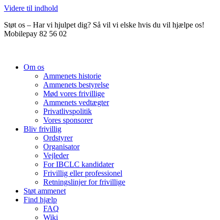
Videre til indhold
Støt os – Har vi hjulpet dig? Så vil vi elske hvis du vil hjælpe os!
Mobilepay 82 56 02
Om os
Ammenets historie
Ammenets bestyrelse
Mød vores frivillige
Ammenets vedtægter
Privatlivspolitik
Vores sponsorer
Bliv frivillig
Ordstyrer
Organisator
Vejleder
For IBCLC kandidater
Frivillig eller professionel
Retningslinjer for frivillige
Støt ammenet
Find hjælp
FAQ
Wiki