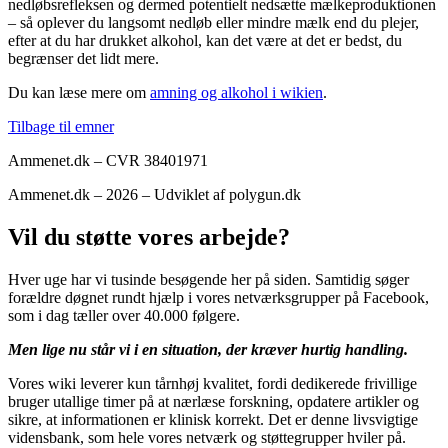
nedløbsrefleksen og dermed potentielt nedsætte mælkeproduktionen
– så oplever du langsomt nedløb eller mindre mælk end du plejer,
efter at du har drukket alkohol, kan det være at det er bedst, du
begrænser det lidt mere.
Du kan læse mere om
amning og alkohol i wikien
.
Tilbage til emner
Ammenet.dk – CVR 38401971
Ammenet.dk – 2026 – Udviklet af polygun.dk
Vil du støtte vores arbejde?
Hver uge har vi tusinde besøgende her på siden. Samtidig søger
forældre døgnet rundt hjælp i vores netværksgrupper på Facebook,
som i dag tæller over 40.000 følgere.
Men lige nu står vi i en situation, der kræver hurtig handling.
Vores wiki leverer kun tårnhøj kvalitet, fordi dedikerede frivillige
bruger utallige timer på at nærlæse forskning, opdatere artikler og
sikre, at informationen er klinisk korrekt. Det er denne livsvigtige
vidensbank, som hele vores netværk og støttegrupper hviler på.