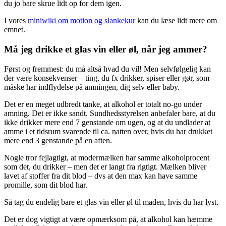
du jo bare skrue lidt op for dem igen.
I vores
miniwiki om motion og slankekur
kan du læse lidt mere om
emnet.
Må jeg drikke et glas vin eller øl, når jeg ammer?
Først og fremmest: du må altså hvad du vil! Men selvfølgelig kan
der være konsekvenser – ting, du fx drikker, spiser eller gør, som
måske har indflydelse på amningen, dig selv eller baby.
Det er en meget udbredt tanke, at alkohol er totalt no-go under
amning. Det er ikke sandt. Sundhedsstyrelsen anbefaler bare, at du
ikke drikker mere end 7 genstande om ugen, og at du undlader at
amme i et tidsrum svarende til ca. natten over, hvis du har drukket
mere end 3 genstande på en aften.
Nogle tror fejlagtigt, at modermælken har samme alkoholprocent
som det, du drikker – men det er langt fra rigtigt. Mælken bliver
lavet af stoffer fra dit blod – dvs at den max kan have samme
promille, som dit blod har.
Så tag du endelig bare et glas vin eller øl til maden, hvis du har lyst.
Det er dog vigtigt at være opmærksom på, at alkohol kan hæmme