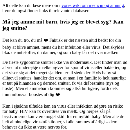
Alt dette kan du læse mere om i
vores wiki om medicin og amning
,
hvor du også finder links til relevante databaser.
Må jeg amme mit barn, hvis jeg er blevet syg? Kan
jeg smitte?
Det kan du tro, du må ❤️ Faktisk er det næsten altid bedst for din
baby at blive ammet, mens du har infektion eller virus. Det skyldes
bl.a. de antistoffer, du danner, og som baby får del i via mælken.
De fleste sygdomme smitter ikke via modermælk. Det finder man ud
af ved at undersøge mælkeprøver for spor af virus eller bakterier, og
det viser sig at det meget sjældent er til stede der. Hvis baby så
alligevel smittes, handler det om, at man i en familie jo helt naturligt
er tæt på hinanden og dermed smitter, fx via dråbesmitte (nys og
hoste). Men et ammebarn kommer sig altså hurtigere, fordi dets
immunforsvar boostes af dig ❤️
Kun i sjældne tilfælde kan en virus eller infektion udgøre en risiko
for baby. HIV kan fx overføres via mælk. Og herpes-sår på
brystvorterne kan være noget skidt for en nyfødt baby. Men alle de
helt almindelige virusinfektioner, vi alle rammes af årligt – dem
behøver du ikke at være nervøs for.