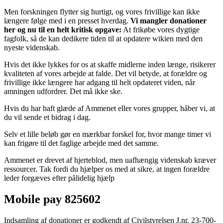
Men forskningen flytter sig hurtigt, og vores frivillige kan ikke
længere følge med i en presset hverdag.
Vi mangler donationer
her og nu til en helt kritisk opgave:
At frikøbe vores dygtige
fagfolk, så de kan dedikere tiden til at opdatere wikien med den
nyeste videnskab.
Hvis det ikke lykkes for os at skaffe midlerne inden længe, risikerer
kvaliteten af vores arbejde at falde. Det vil betyde, at forældre og
frivillige ikke længere har adgang til helt opdateret viden, når
amningen udfordrer. Det må ikke ske.
Hvis du har haft glæde af Ammenet eller vores grupper, håber vi, at
du vil sende et bidrag i dag.
Selv et lille beløb gør en mærkbar forskel for, hvor mange timer vi
kan frigøre til det faglige arbejde med det samme.
Ammenet er drevet af hjerteblod, men uafhængig videnskab kræver
ressourcer. Tak fordi du hjælper os med at sikre, at ingen forældre
leder forgæves efter pålidelig hjælp
Mobile pay 825602
Indsamling af donationer er godkendt af Civilstyrelsen J.nr. 23-700-