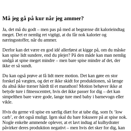
Må jeg gå på kur når jeg ammer?
Ja, det må du godt – men pas på med at begrænse dit kalorieindtag
meget. Det er nemlig ret vigtigt, at du får nok kalorier og
næringsstoffer, når du ammer.
Derfor kan det være en god idé allerførst at kigge på, om du måske
kan spise lidt sundere, end du plejer? På den måde kan man nemlig
undgå at spise meget mindre – men bare spise mindre af det, der
ikke er så sundt.
Du kan også prøve at få lidt mere motion. Det kan gøre en stor
forskel på vægten, og det er ikke skidt for produktionen, så længe
du altså ikke træner hårdt til et marathon! Motion behøver ikke at
betyde ture i fitnesscentret, hvis det ikke passer for dig – det kan
simpelthen bare være gode, lange ture med baby i barnevogn eller
vikle.
Hvis du gerne vil spise en særlig diæt for at tabe dig, som fx ‘low
carb’, er det også muligt. Igen skal du bare fokusere på at spise nok.
Nogle enkelte ammende oplever, at et lavt indtag af kulhydrater
påvirker deres produktion negativt – men hvis det sker for dig, kan