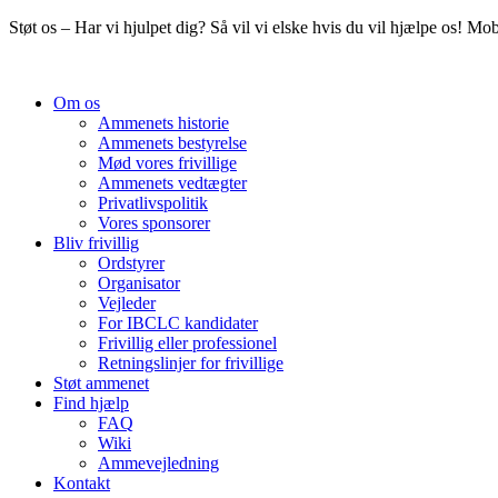
Videre
Støt os – Har vi hjulpet dig? Så vil vi elske hvis du vil hjælpe os! M
til
indhold
Om os
Ammenets historie
Ammenets bestyrelse
Mød vores frivillige
Ammenets vedtægter
Privatlivspolitik
Vores sponsorer
Bliv frivillig
Ordstyrer
Organisator
Vejleder
For IBCLC kandidater
Frivillig eller professionel
Retningslinjer for frivillige
Støt ammenet
Find hjælp
FAQ
Wiki
Ammevejledning
Kontakt