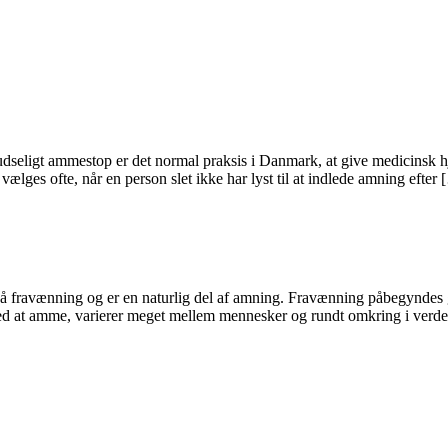
udseligt ammestop er det normal praksis i Danmark, at give medicinsk hj
vælges ofte, når en person slet ikke har lyst til at indlede amning efter
å fravænning og er en naturlig del af amning. Fravænning påbegyndes gr
med at amme, varierer meget mellem mennesker og rundt omkring i verd