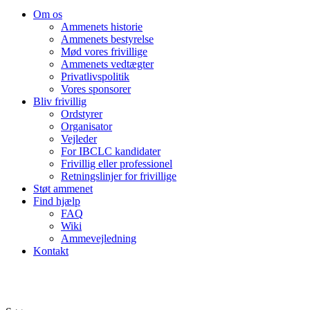
Om os
Ammenets historie
Ammenets bestyrelse
Mød vores frivillige
Ammenets vedtægter
Privatlivspolitik
Vores sponsorer
Bliv frivillig
Ordstyrer
Organisator
Vejleder
For IBCLC kandidater
Frivillig eller professionel
Retningslinjer for frivillige
Støt ammenet
Find hjælp
FAQ
Wiki
Ammevejledning
Kontakt