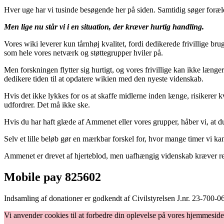
Hver uge har vi tusinde besøgende her på siden. Samtidig søger foræl
Men lige nu står vi i en situation, der kræver hurtig handling.
Vores wiki leverer kun tårnhøj kvalitet, fordi dedikerede frivillige bru
som hele vores netværk og støttegrupper hviler på.
Men forskningen flytter sig hurtigt, og vores frivillige kan ikke læng
dedikere tiden til at opdatere wikien med den nyeste videnskab.
Hvis det ikke lykkes for os at skaffe midlerne inden længe, risikerer kv
udfordrer. Det må ikke ske.
Hvis du har haft glæde af Ammenet eller vores grupper, håber vi, at du
Selv et lille beløb gør en mærkbar forskel for, hvor mange timer vi kan
Ammenet er drevet af hjerteblod, men uafhængig videnskab kræver resso
Mobile pay 825602
Indsamling af donationer er godkendt af Civilstyrelsen J.nr. 23-700-
Vi anvender cookies til at forbedre din oplevelse på vores hjemmeside