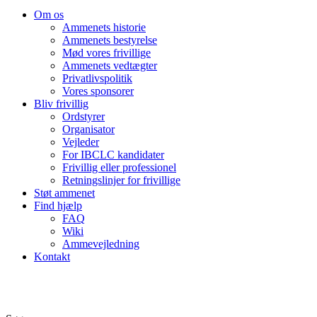
Om os
Ammenets historie
Ammenets bestyrelse
Mød vores frivillige
Ammenets vedtægter
Privatlivspolitik
Vores sponsorer
Bliv frivillig
Ordstyrer
Organisator
Vejleder
For IBCLC kandidater
Frivillig eller professionel
Retningslinjer for frivillige
Støt ammenet
Find hjælp
FAQ
Wiki
Ammevejledning
Kontakt