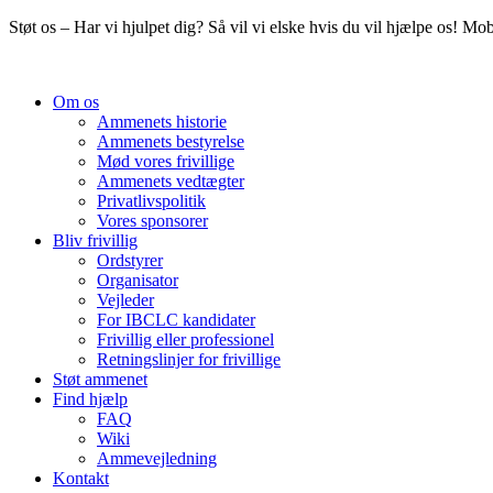
Videre
Støt os – Har vi hjulpet dig? Så vil vi elske hvis du vil hjælpe os! M
til
indhold
Om os
Ammenets historie
Ammenets bestyrelse
Mød vores frivillige
Ammenets vedtægter
Privatlivspolitik
Vores sponsorer
Bliv frivillig
Ordstyrer
Organisator
Vejleder
For IBCLC kandidater
Frivillig eller professionel
Retningslinjer for frivillige
Støt ammenet
Find hjælp
FAQ
Wiki
Ammevejledning
Kontakt