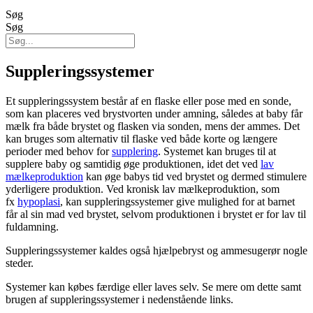
Søg
Søg
Suppleringssystemer
Et suppleringssystem består af en flaske eller pose med en sonde,
som kan placeres ved brystvorten under amning, således at baby får
mælk fra både brystet og flasken via sonden, mens der ammes. Det
kan bruges som alternativ til flaske ved både korte og længere
perioder med behov for
supplering
. Systemet kan bruges til at
supplere baby og samtidig øge produktionen, idet det ved
lav
mælkeproduktion
kan øge babys tid ved brystet og dermed stimulere
yderligere produktion. Ved kronisk lav mælkeproduktion, som
fx
hypoplasi
, kan suppleringssystemer give mulighed for at barnet
får al sin mad ved brystet, selvom produktionen i brystet er for lav til
fuldamning.
Suppleringssystemer kaldes også hjælpebryst og ammesugerør nogle
steder.
Systemer kan købes færdige eller laves selv. Se mere om dette samt
brugen af suppleringssystemer i nedenstående links.