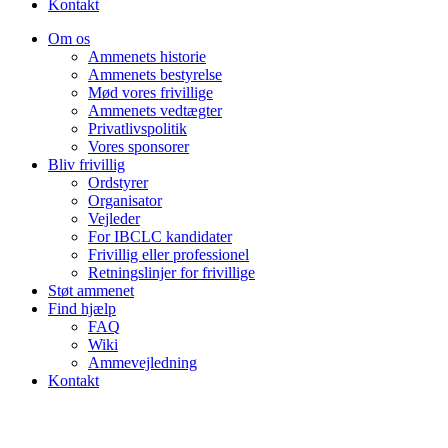
Kontakt
Om os
Ammenets historie
Ammenets bestyrelse
Mød vores frivillige
Ammenets vedtægter
Privatlivspolitik
Vores sponsorer
Bliv frivillig
Ordstyrer
Organisator
Vejleder
For IBCLC kandidater
Frivillig eller professionel
Retningslinjer for frivillige
Støt ammenet
Find hjælp
FAQ
Wiki
Ammevejledning
Kontakt