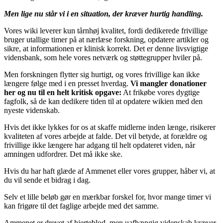
Men lige nu står vi i en situation, der kræver hurtig handling.
Vores wiki leverer kun tårnhøj kvalitet, fordi dedikerede frivillige
bruger utallige timer på at nærlæse forskning, opdatere artikler og
sikre, at informationen er klinisk korrekt. Det er denne livsvigtige
vidensbank, som hele vores netværk og støttegrupper hviler på.
Men forskningen flytter sig hurtigt, og vores frivillige kan ikke
længere følge med i en presset hverdag.
Vi mangler donationer
her og nu til en helt kritisk opgave:
At frikøbe vores dygtige
fagfolk, så de kan dedikere tiden til at opdatere wikien med den
nyeste videnskab.
Hvis det ikke lykkes for os at skaffe midlerne inden længe, risikerer
kvaliteten af vores arbejde at falde. Det vil betyde, at forældre og
frivillige ikke længere har adgang til helt opdateret viden, når
amningen udfordrer. Det må ikke ske.
Hvis du har haft glæde af Ammenet eller vores grupper, håber vi, at
du vil sende et bidrag i dag.
Selv et lille beløb gør en mærkbar forskel for, hvor mange timer vi
kan frigøre til det faglige arbejde med det samme.
Ammenet er drevet af hjerteblod, men uafhængig videnskab kræver