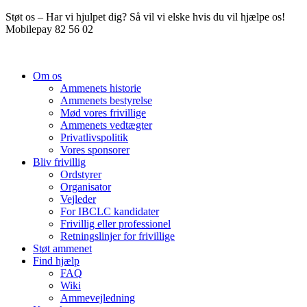
Videre
Støt os – Har vi hjulpet dig? Så vil vi elske hvis du vil hjælpe os!
til
Mobilepay 82 56 02
indhold
Om os
Ammenets historie
Ammenets bestyrelse
Mød vores frivillige
Ammenets vedtægter
Privatlivspolitik
Vores sponsorer
Bliv frivillig
Ordstyrer
Organisator
Vejleder
For IBCLC kandidater
Frivillig eller professionel
Retningslinjer for frivillige
Støt ammenet
Find hjælp
FAQ
Wiki
Ammevejledning