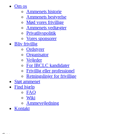
Om os
Ammenets historie
Ammenets bestyrelse
Mød vores frivillige
Ammenets vedtægter
Privatlivspolitik
Vores sponsorer
Bliv frivillig
Ordstyrer
Organisator
Vejleder
For IBCLC kandidater
Frivillig eller professionel
Retningslinjer for frivillige
Støt ammenet
Find hjælp
FAQ
Wiki
Ammevejledning
Kontakt