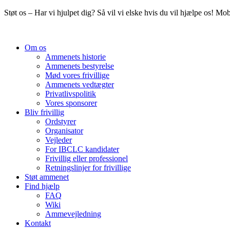
Videre
Støt os – Har vi hjulpet dig? Så vil vi elske hvis du vil hjælpe os! M
til
indhold
Om os
Ammenets historie
Ammenets bestyrelse
Mød vores frivillige
Ammenets vedtægter
Privatlivspolitik
Vores sponsorer
Bliv frivillig
Ordstyrer
Organisator
Vejleder
For IBCLC kandidater
Frivillig eller professionel
Retningslinjer for frivillige
Støt ammenet
Find hjælp
FAQ
Wiki
Ammevejledning
Kontakt