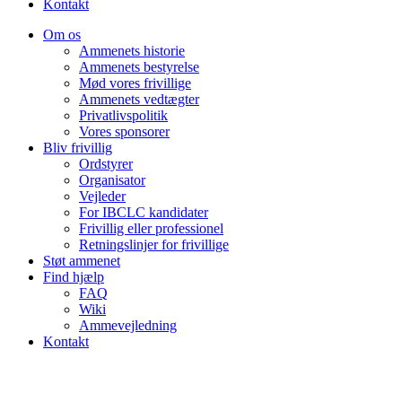
Kontakt
Om os
Ammenets historie
Ammenets bestyrelse
Mød vores frivillige
Ammenets vedtægter
Privatlivspolitik
Vores sponsorer
Bliv frivillig
Ordstyrer
Organisator
Vejleder
For IBCLC kandidater
Frivillig eller professionel
Retningslinjer for frivillige
Støt ammenet
Find hjælp
FAQ
Wiki
Ammevejledning
Kontakt