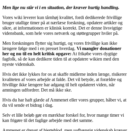
Men lige nu står vi i en situation, der kræver hurtig handling.
Vores wiki leverer kun tårnhøj kvalitet, fordi dedikerede frivillige
bruger utallige timer på at nærlæse forskning, opdatere artikler og
sikre, at informationen er klinisk korrekt. Det er denne livsvigtige
vidensbank, som hele vores netværk og støttegrupper hviler på.
Men forskningen flytter sig hurtigt, og vores frivillige kan ikke
længere følge med i en presset hverdag.
Vi mangler donationer
her og nu til en helt kritisk opgave:
At frikøbe vores dygtige
fagfolk, så de kan dedikere tiden til at opdatere wikien med den
nyeste videnskab.
Hvis det ikke lykkes for os at skaffe midlerne inden længe, risikerer
kvaliteten af vores arbejde at falde. Det vil betyde, at forældre og
frivillige ikke længere har adgang til helt opdateret viden, når
amningen udfordrer. Det må ikke ske.
Hvis du har haft glæde af Ammenet eller vores grupper, håber vi, at
du vil sende et bidrag i dag.
Selv et lille beløb gør en mærkbar forskel for, hvor mange timer vi
kan frigøre til det faglige arbejde med det samme.
Ammenet er drevet af hjerteblod, men uafhængig videnskab kræver