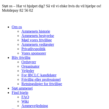
Videre
Støt os – Har vi hjulpet dig? Så vil vi elske hvis du vil hjælpe os!
til
Mobilepay 82 56 02
indhold
Om os
Ammenets historie
Ammenets bestyrelse
Mød vores frivillige
Ammenets vedtægter
Privatlivspolitik
Vores sponsorer
Bliv frivillig
Ordstyrer
Organisator
Vejleder
For IBCLC kandidater
Frivillig eller professionel
Retningslinjer for frivillige
Støt ammenet
Find hjælp
FAQ
Wiki
Ammevejledning