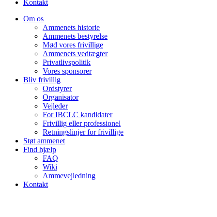
Kontakt
Om os
Ammenets historie
Ammenets bestyrelse
Mød vores frivillige
Ammenets vedtægter
Privatlivspolitik
Vores sponsorer
Bliv frivillig
Ordstyrer
Organisator
Vejleder
For IBCLC kandidater
Frivillig eller professionel
Retningslinjer for frivillige
Støt ammenet
Find hjælp
FAQ
Wiki
Ammevejledning
Kontakt