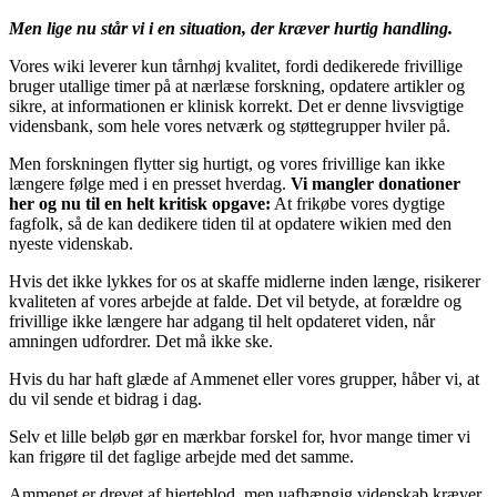
Men lige nu står vi i en situation, der kræver hurtig handling.
Vores wiki leverer kun tårnhøj kvalitet, fordi dedikerede frivillige
bruger utallige timer på at nærlæse forskning, opdatere artikler og
sikre, at informationen er klinisk korrekt. Det er denne livsvigtige
vidensbank, som hele vores netværk og støttegrupper hviler på.
Men forskningen flytter sig hurtigt, og vores frivillige kan ikke
længere følge med i en presset hverdag.
Vi mangler donationer
her og nu til en helt kritisk opgave:
At frikøbe vores dygtige
fagfolk, så de kan dedikere tiden til at opdatere wikien med den
nyeste videnskab.
Hvis det ikke lykkes for os at skaffe midlerne inden længe, risikerer
kvaliteten af vores arbejde at falde. Det vil betyde, at forældre og
frivillige ikke længere har adgang til helt opdateret viden, når
amningen udfordrer. Det må ikke ske.
Hvis du har haft glæde af Ammenet eller vores grupper, håber vi, at
du vil sende et bidrag i dag.
Selv et lille beløb gør en mærkbar forskel for, hvor mange timer vi
kan frigøre til det faglige arbejde med det samme.
Ammenet er drevet af hjerteblod, men uafhængig videnskab kræver