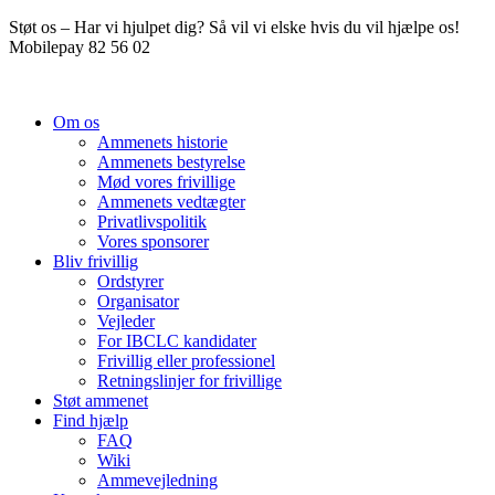
Videre
Støt os – Har vi hjulpet dig? Så vil vi elske hvis du vil hjælpe os!
til
Mobilepay 82 56 02
indhold
Om os
Ammenets historie
Ammenets bestyrelse
Mød vores frivillige
Ammenets vedtægter
Privatlivspolitik
Vores sponsorer
Bliv frivillig
Ordstyrer
Organisator
Vejleder
For IBCLC kandidater
Frivillig eller professionel
Retningslinjer for frivillige
Støt ammenet
Find hjælp
FAQ
Wiki
Ammevejledning