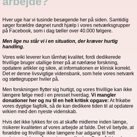
arbejde?
Hver uge har vi tusinde besøgende her på siden. Samtidig
søger forældre døgnet rundt hjælp i vores netværksgrupper
på Facebook, som i dag tæller over 40.000 følgere.
Men lige nu står vi i en situation, der kræver hurtig
handling.
Vores wiki leverer kun tårnhøj kvalitet, fordi dedikerede
frivillige bruger utallige timer på at nærlæse forskning,
opdatere artikler og sikre, at informationen er klinisk korrekt.
Det er denne livsvigtige vidensbank, som hele vores netværk
og støttegrupper hviler på.
Men forskningen flytter sig hurtigt, og vores frivillige kan ikke
længere følge med i en presset hverdag.
Vi mangler
donationer her og nu til en helt kritisk opgave:
At frikøbe
vores dygtige fagfolk, så de kan dedikere tiden til at opdatere
wikien med den nyeste videnskab.
Hvis det ikke lykkes for os at skaffe midlerne inden længe,
risikerer kvaliteten af vores arbejde at falde. Det vil betyde, at
forældre og frivillige ikke længere har adgang til helt