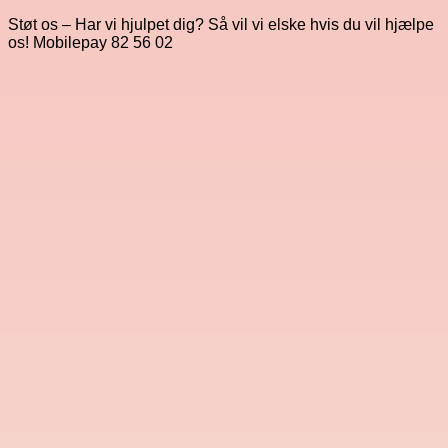
Videre
Støt os – Har vi hjulpet dig? Så vil vi elske hvis du vil hjælpe
til
os! Mobilepay 82 56 02
indhold