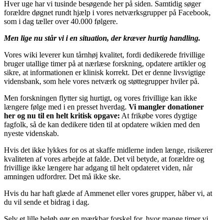
Hver uge har vi tusinde besøgende her på siden. Samtidig søger
forældre døgnet rundt hjælp i vores netværksgrupper på Facebook,
som i dag tæller over 40.000 følgere.
Men lige nu står vi i en situation, der kræver hurtig handling.
Vores wiki leverer kun tårnhøj kvalitet, fordi dedikerede frivillige
bruger utallige timer på at nærlæse forskning, opdatere artikler og
sikre, at informationen er klinisk korrekt. Det er denne livsvigtige
vidensbank, som hele vores netværk og støttegrupper hviler på.
Men forskningen flytter sig hurtigt, og vores frivillige kan ikke
længere følge med i en presset hverdag.
Vi mangler donationer
her og nu til en helt kritisk opgave:
At frikøbe vores dygtige
fagfolk, så de kan dedikere tiden til at opdatere wikien med den
nyeste videnskab.
Hvis det ikke lykkes for os at skaffe midlerne inden længe, risikerer
kvaliteten af vores arbejde at falde. Det vil betyde, at forældre og
frivillige ikke længere har adgang til helt opdateret viden, når
amningen udfordrer. Det må ikke ske.
Hvis du har haft glæde af Ammenet eller vores grupper, håber vi, at
du vil sende et bidrag i dag.
Selv et lille beløb gør en mærkbar forskel for, hvor mange timer vi