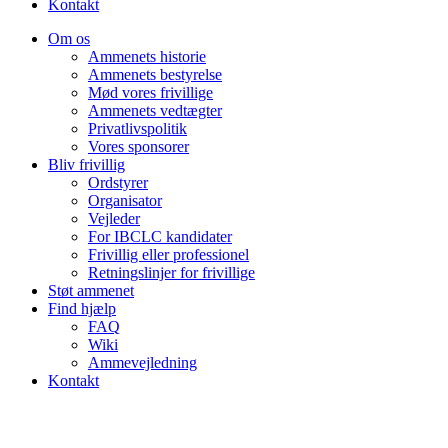
Kontakt
Om os
Ammenets historie
Ammenets bestyrelse
Mød vores frivillige
Ammenets vedtægter
Privatlivspolitik
Vores sponsorer
Bliv frivillig
Ordstyrer
Organisator
Vejleder
For IBCLC kandidater
Frivillig eller professionel
Retningslinjer for frivillige
Støt ammenet
Find hjælp
FAQ
Wiki
Ammevejledning
Kontakt