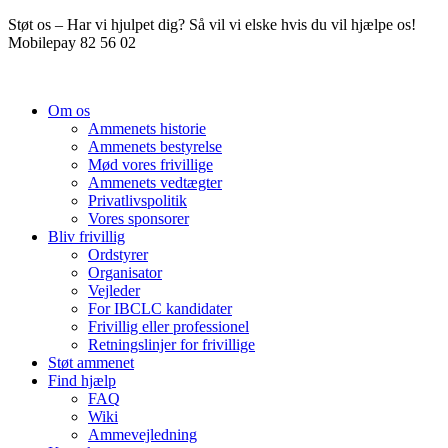
Videre
Støt os – Har vi hjulpet dig? Så vil vi elske hvis du vil hjælpe os!
til
Mobilepay 82 56 02
indhold
Om os
Ammenets historie
Ammenets bestyrelse
Mød vores frivillige
Ammenets vedtægter
Privatlivspolitik
Vores sponsorer
Bliv frivillig
Ordstyrer
Organisator
Vejleder
For IBCLC kandidater
Frivillig eller professionel
Retningslinjer for frivillige
Støt ammenet
Find hjælp
FAQ
Wiki
Ammevejledning