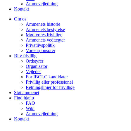
Ammevejledning
Kontakt
Om os
Ammenets historie
Ammenets bestyrelse
Mød vores frivillige
Ammenets vedtægter
Privatlivspolitik
Vores sponsorer
Bliv frivillig
Ordstyrer
Organisator
Vejleder
For IBCLC kandidater
Frivillig eller professionel
Retningslinjer for frivillige
Støt ammenet
Find hjælp
FAQ
Wiki
Ammevejledning
Kontakt