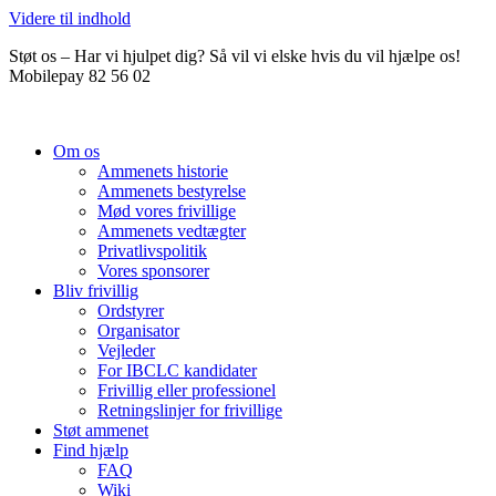
Videre til indhold
Støt os – Har vi hjulpet dig? Så vil vi elske hvis du vil hjælpe os!
Mobilepay 82 56 02
Om os
Ammenets historie
Ammenets bestyrelse
Mød vores frivillige
Ammenets vedtægter
Privatlivspolitik
Vores sponsorer
Bliv frivillig
Ordstyrer
Organisator
Vejleder
For IBCLC kandidater
Frivillig eller professionel
Retningslinjer for frivillige
Støt ammenet
Find hjælp
FAQ
Wiki