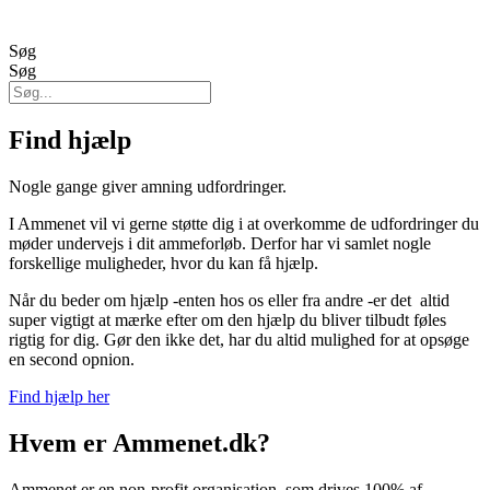
Søg
Søg
Find hjælp
Nogle gange giver amning udfordringer.
I Ammenet vil vi gerne støtte dig i at overkomme de udfordringer du
møder undervejs i dit ammeforløb. Derfor har vi samlet nogle
forskellige muligheder, hvor du kan få hjælp.
Når du beder om hjælp -enten hos os eller fra andre -er det altid
super vigtigt at mærke efter om den hjælp du bliver tilbudt føles
rigtig for dig. Gør den ikke det, har du altid mulighed for at opsøge
en second opnion.
Find hjælp her
Hvem er Ammenet.dk?
Ammenet er en non-profit organisation, som drives 100% af