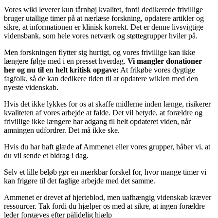
Vores wiki leverer kun tårnhøj kvalitet, fordi dedikerede frivillige
bruger utallige timer på at nærlæse forskning, opdatere artikler og
sikre, at informationen er klinisk korrekt. Det er denne livsvigtige
vidensbank, som hele vores netværk og støttegrupper hviler på.
Men forskningen flytter sig hurtigt, og vores frivillige kan ikke
længere følge med i en presset hverdag.
Vi mangler donationer
her og nu til en helt kritisk opgave:
At frikøbe vores dygtige
fagfolk, så de kan dedikere tiden til at opdatere wikien med den
nyeste videnskab.
Hvis det ikke lykkes for os at skaffe midlerne inden længe, risikerer
kvaliteten af vores arbejde at falde. Det vil betyde, at forældre og
frivillige ikke længere har adgang til helt opdateret viden, når
amningen udfordrer. Det må ikke ske.
Hvis du har haft glæde af Ammenet eller vores grupper, håber vi, at
du vil sende et bidrag i dag.
Selv et lille beløb gør en mærkbar forskel for, hvor mange timer vi
kan frigøre til det faglige arbejde med det samme.
Ammenet er drevet af hjerteblod, men uafhængig videnskab kræver
ressourcer. Tak fordi du hjælper os med at sikre, at ingen forældre
leder forgæves efter pålidelig hjælp